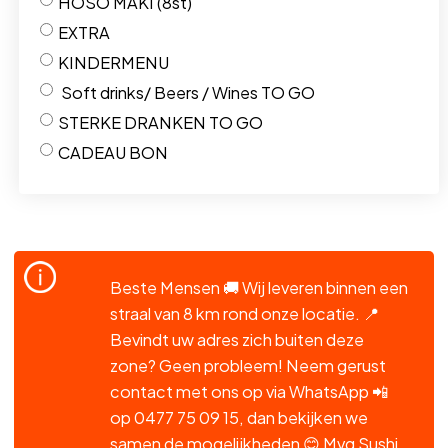
HOSO MAKI (8st)
EXTRA
KINDERMENU
Soft drinks/ Beers / Wines TO GO
STERKE DRANKEN TO GO
CADEAU BON
Beste Mensen 🚚 Wij leveren binnen een
straal van 8 km rond onze locatie. 📍
Bevindt uw adres zich buiten deze
zone? Geen probleem! Neem gerust
contact met ons op via WhatsApp 📲
op 0477 75 09 15, dan bekijken we
samen de mogelijkheden 😊 Mvg Sushi