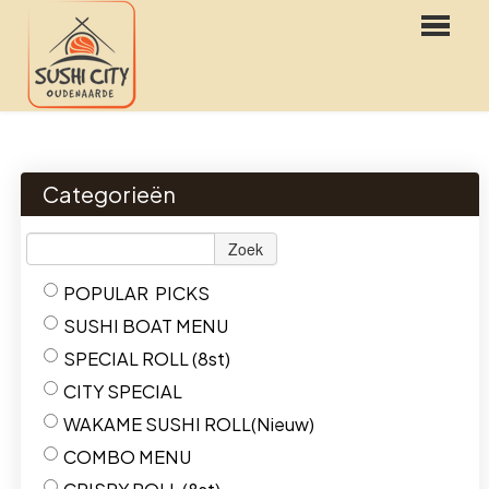
HOME
BESTELLEN
Categorieën
MENU
Zoek
RESERVATIES
POPULAR PICKS
LOGIN
SUSHI BOAT MENU
CONTACT
SPECIAL ROLL (8st)
CITY SPECIAL
FR
WAKAME SUSHI ROLL(Nieuw)
NL
COMBO MENU