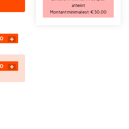
atteint
Montant minimal est:
€ 30,00
00
00