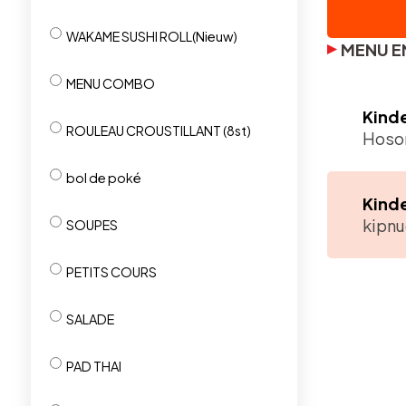
WAKAME SUSHI ROLL(Nieuw)
MENU E
MENU COMBO
Kinde
ROULEAU CROUSTILLANT (8st)
Hosom
bol de poké
Kinde
kipnu
SOUPES
PETITS COURS
SALADE
PAD THAI