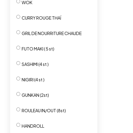
WOK
CURRY ROUGE THAÏ
GRIL DE NOURRITURE CHAUDE
FUTO MAKI ( 5 st)
SASHIMI (4 st )
NIGIRI (4 st )
GUNKAN (2st)
ROULEAU IN/OUT (8st)
HANDROLL