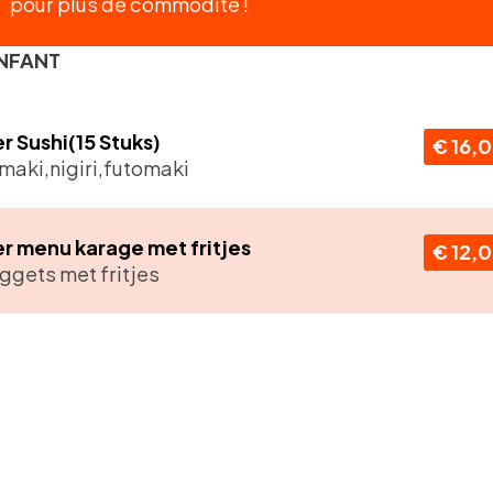
pour plus de commodité !
NFANT
r Sushi(15 Stuks)
€ 16,
aki,nigiri,futomaki
r menu karage met fritjes
€ 12,
ggets met fritjes