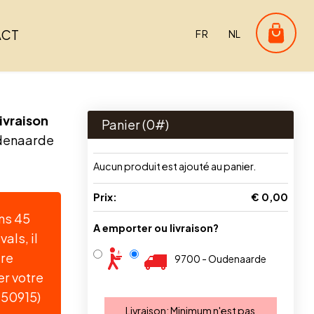
ACT
FR
NL
ivraison
Panier (
0
#)
denaarde
Aucun produit est ajouté au panier.
Prix:
€ 0,00
ins 45
A emporter ou livraison?
als, il
tre
9700 - Oudenaarde
r votre
50915)
Livraison:
Minimum n'est pas