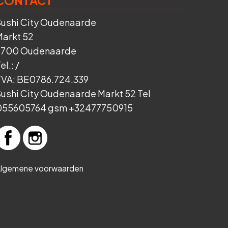
CONTACT
Sushi City Oudenaarde
Markt 52
9700 Oudenaarde
el.:
/
TVA:
BE0786.724.339
ushi City Oudenaarde Markt 52 Tel
055605764 gsm +32477750915
lgemene voorwaarden