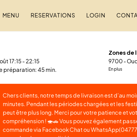
MENU
RESERVATIONS
LOGIN
CONT
Zones de l
août
17:15 - 22:15
9700 - Ou
 préparation: 45 min.
En plus
Chers clients, notre temps de livraison est d’au mo
minutes. Pendant les périodes chargées et les festiv
peut être plus long. Merci pour votre patience et vo
compréhension ! 🍣🚗 Vous pouvez également passe
commande via Facebook Chat ou WhatsApp(04777