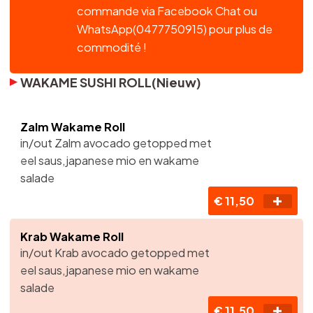
commande via Facebook Chat ou
WhatsApp(0477750915) pour plus de
commodité !
WAKAME SUSHI ROLL(Nieuw)
Zalm Wakame Roll
in/out Zalm avocado getopped met
eel saus,japanese mio en wakame
salade
€ 11,50
Krab Wakame Roll
in/out Krab avocado getopped met
eel saus,japanese mio en wakame
salade
€ 11,50