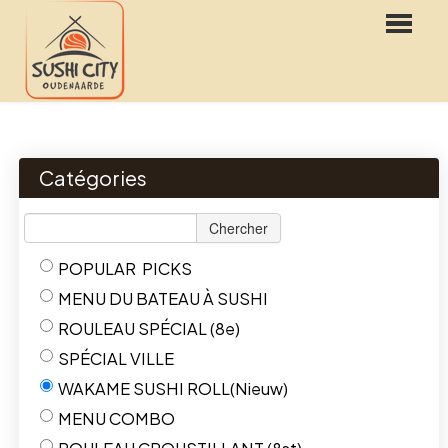
HOME
WEBSHOP
Catégories
MENU
Chercher
RESERVATIONS
POPULAR PICKS
LOGIN
MENU DU BATEAU À SUSHI
CONTACT
ROULEAU SPÉCIAL (8e)
SPÉCIAL VILLE
FR
WAKAME SUSHI ROLL(Nieuw)
NL
MENU COMBO