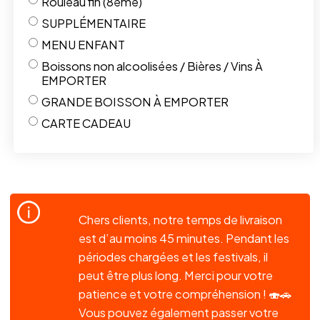
Rouleau fin (8ème)
SUPPLÉMENTAIRE
MENU ENFANT
Boissons non alcoolisées / Bières / Vins À
EMPORTER
GRANDE BOISSON À EMPORTER
CARTE CADEAU
Chers clients, notre temps de livraison
est d’au moins 45 minutes. Pendant les
périodes chargées et les festivals, il
peut être plus long. Merci pour votre
patience et votre compréhension ! 🍣🚗
Vous pouvez également passer votre