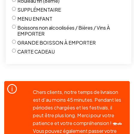
Rouleau fin (8ème)
SUPPLÉMENTAIRE
MENU ENFANT
Boissons non alcoolisées / Bières / Vins À
EMPORTER
GRANDE BOISSON À EMPORTER
CARTE CADEAU
Chers clients, notre temps de livraison
est d’au moins 45 minutes. Pendant les
périodes chargées et les festivals, il
peut être plus long. Merci pour votre
patience et votre compréhension ! 🍣🚗
Vous pouvez également passer votre