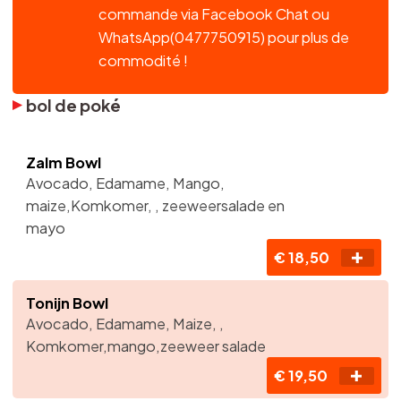
commande via Facebook Chat ou
WhatsApp(0477750915) pour plus de
commodité !
bol de poké
Zalm Bowl
Avocado, Edamame, Mango,
maize,Komkomer, , zeeweersalade en
mayo
€ 18,50
Tonijn Bowl
Avocado, Edamame, Maize, ,
Komkomer,mango,zeeweer salade
€ 19,50