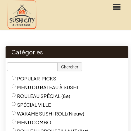
HOME
WEBSHOP
Catégories
MENU
Chercher
RESERVATIONS
POPULAR PICKS
LOGIN
MENU DU BATEAU À SUSHI
CONTACT
ROULEAU SPÉCIAL (8e)
SPÉCIAL VILLE
FR
WAKAME SUSHI ROLL(Nieuw)
NL
MENU COMBO