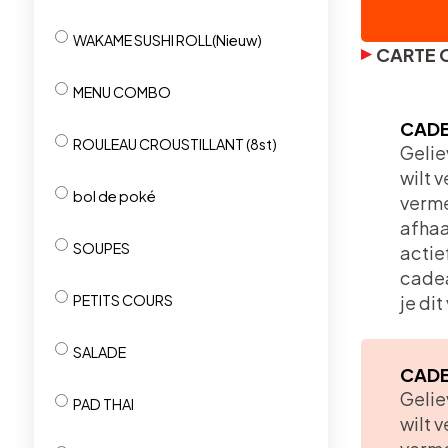
WAKAME SUSHI ROLL(Nieuw)
CARTE 
MENU COMBO
CADE
ROULEAU CROUSTILLANT (8st)
​Geli
wilt 
bol de poké
verme
afhaa
SOUPES
actie
cadea
PETITS COURS
je di
SALADE
CADE
​Geli
PAD THAI
wilt 