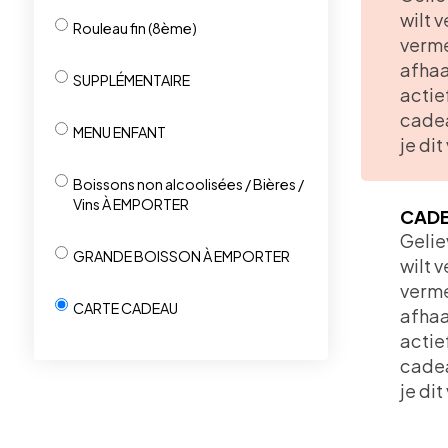
wilt 
Rouleau fin (8ème)
verme
afhaa
SUPPLÉMENTAIRE
actie
cadea
MENU ENFANT
je di
Boissons non alcoolisées / Bières /
Vins À EMPORTER
CADE
Gelie
GRANDE BOISSON À EMPORTER
wilt 
verme
CARTE CADEAU
afhaa
actie
cadea
je di