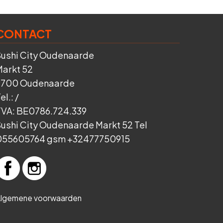
CONTACT
Sushi City Oudenaarde
Markt 52
9700 Oudenaarde
el.:
/
TVA:
BE0786.724.339
ushi City Oudenaarde Markt 52 Tel
055605764 gsm +32477750915
lgemene voorwaarden