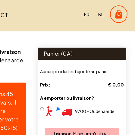
ACT
FR
NL
ivraison
Panier (
0
#)
denaarde
Aucun produit est ajouté au panier.
Prix:
€ 0,00
ins 45
A emporter ou livraison?
als, il
tre
9700 - Oudenaarde
r votre
50915)
Livraison:
Minimum n'est pas