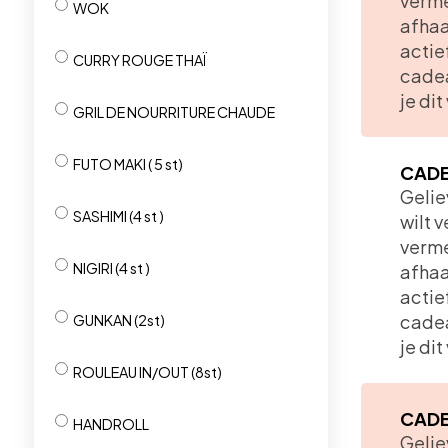
verme
WOK
afhaa
actie
CURRY ROUGE THAÏ
cadea
je di
GRIL DE NOURRITURE CHAUDE
FUTO MAKI ( 5 st)
CADE
Gelie
SASHIMI (4 st )
wilt 
verme
NIGIRI (4 st )
afhaa
actie
cadea
GUNKAN (2st)
je di
ROULEAU IN/OUT (8st)
CADE
HANDROLL
​Geli