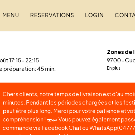
MENU
RESERVATIONS
LOGIN
CONT
Zones de l
août
17:15 - 22:15
9700 - Ou
 préparation: 45 min.
En plus
Chers clients, notre temps de livraison est d’au mo
minutes. Pendant les périodes chargées et les festiv
peut être plus long. Merci pour votre patience et vo
compréhension ! 🍣🚗 Vous pouvez également passe
commande via Facebook Chat ou WhatsApp(04777