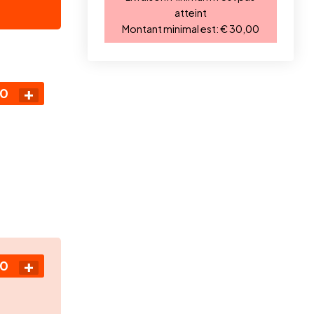
atteint
Montant minimal est:
€ 30,00
00
00